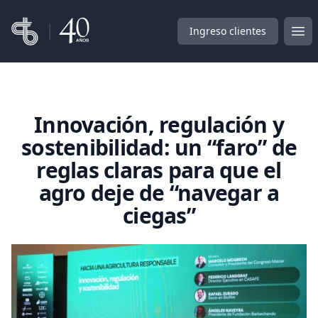
Corber
Ingreso clientes
Abr
Innovación, regulación y
sostenibilidad: un “faro” de
reglas claras para que el
agro deje de “navegar a
ciegas”